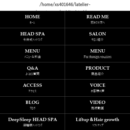
/home/xs401646/latelier-
beauty.com/public_html/wp-
HOME
READ ME
content/themes/template_tp/single.php
ホーム
初めての方へ
on line
69
HEAD SPA
SALON
今井式ヘッドスパ
サロン紹介
Warning
: Attempt to read property
MENU
MENU
"cat_ID" on null in
メニュー＆料金
For foreign tourists
/home/xs401646/latelier-
Q&A
beauty.com/public_html/wp-
PRODUCT
よくある質問
商品紹介
content/themes/template_tp/single.php
on line
69
ACCESS
VOICE
一覧へ戻る
アクセス
お客様の声
BLOG
VIDEO
ブログ
施術動画
DeepSleep HEAD SPA
Liftup＆Hair growth
深睡眠ヘッドスパ
リフトアップ