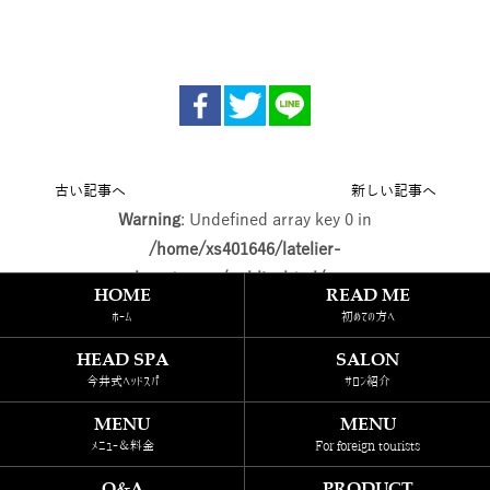
古い記事へ
新しい記事へ
Warning
: Undefined array key 0 in
/home/xs401646/latelier-
beauty.com/public_html/wp-
HOME
READ ME
content/themes/template_tp/single.php
ホーム
初めての方へ
on line
69
HEAD SPA
SALON
今井式ヘッドスパ
サロン紹介
Warning
: Attempt to read property
MENU
MENU
"cat_ID" on null in
メニュー＆料金
For foreign tourists
/home/xs401646/latelier-
Q&A
beauty.com/public_html/wp-
PRODUCT