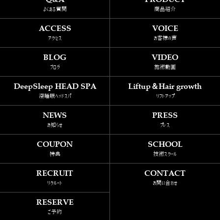
よくある質問
商品紹介
content/themes/template_tp/single.php
on line
69
ACCESS
VOICE
一覧へ戻る
アクセス
お客様の声
BLOG
VIDEO
ブログ
施術動画
DeepSleep HEAD SPA
Liftup＆Hair growth
深睡眠ヘッドスパ
リフトアップ
NEWS
PRESS
お知らせ
プレス
COUPON
SCHOOL
特典
技術スクール
RECRUIT
CONTACT
リクルート
お問い合わせ
RESERVE
ご予約